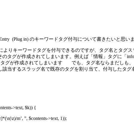
Entry (Plug in) のキーワードタグ付与について書きたいと思い
スラッグ名」 によりキーワードタグを付与できるのですが、タグ名と
タグが作成されてしまいます。例えば「情報」タグに「info」と
報」タグが作成されてしまいます
でも、タグ名ならまだしも、
し該当するスラッグ名で既存のタグを割り当て、付与したタグ
tents->text, $k)) {
r]*(\n|\z)/m’, ”, $contents->text, 1));