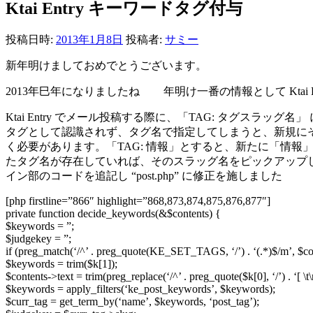
Ktai Entry キーワードタグ付与
投稿日時:
2013年1月8日
投稿者:
サミー
新年明けましておめでとうございます。
2013年巳年になりましたね
年明け一番の情報として Ktai 
Ktai Entry でメール投稿する際に、「TAG: タグ
タグとして認識されず、タグ名で指定してしまうと、新規にその
く必要があります。「TAG: 情報」とすると、新たに「情
たタグ名が存在していれば、そのスラッグ名をピックアップ
イン部のコードを追記し “post.php” に修正を施しました
[php firstline=”866″ highlight=”868,873,874,875,876,877″]
private function decide_keywords(&$contents) {
$keywords = ”;
$judgekey = ”;
if (preg_match(‘/^’ . preg_quote(KE_SET_TAGS, ‘/’) . ‘(.*)$/m’, $con
$keywords = trim($k[1]);
$contents->text = trim(preg_replace(‘/^’ . preg_quote($k[0], ‘/’) . ‘[ \t\
$keywords = apply_filters(‘ke_post_keywords’, $keywords);
$curr_tag = get_term_by(‘name’, $keywords, ‘post_tag’);